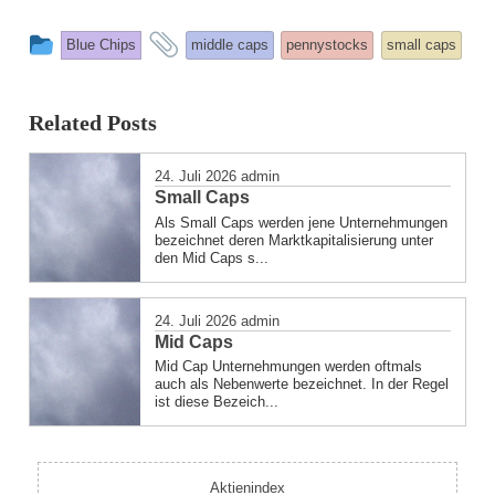
This
and
Blue Chips
middle caps
pennystocks
small caps
entry
tagged
was
Related Posts
posted
in
24. Juli 2026
admin
Small Caps
Als Small Caps werden jene Unternehmungen
bezeichnet deren Marktkapitalisierung unter
den Mid Caps s...
24. Juli 2026
admin
Mid Caps
Mid Cap Unternehmungen werden oftmals
auch als Nebenwerte bezeichnet. In der Regel
ist diese Bezeich...
Aktienindex