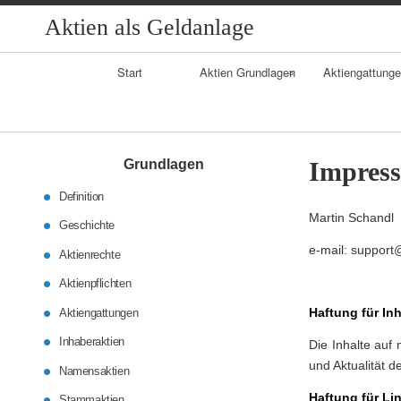
Aktien als Geldanlage
Primary
Start
Aktien Grundlagen
Aktiengattung
Navigation
Geschichte
Inhaberaktien
Aktienrechte
Namensaktien
Grundlagen
Impres
Definition
Aktienpflichten
Stammaktien
Martin Schandl
Geschichte
Vorzugsaktien
e-mail: support
Aktienrechte
Aktienpflichten
Stückaktien
Haftung für Inh
Aktiengattungen
Nennbetragsakt
Inhaberaktien
Die Inhalte auf 
und Aktualität 
Namensaktien
Haftung für Li
Stammaktien