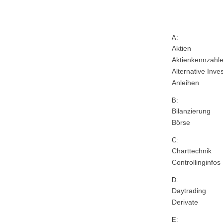
A:
Aktien
Aktienkennzahl
Alternative Inve
Anleihen
B:
Bilanzierung
Börse
C:
Charttechnik
Controllinginfos
D:
Daytrading
Derivate
E: