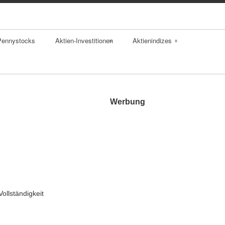
Pennystocks
Aktien-Investitionen
Aktienindizes
Aktienfonds
Kursindex
Aktienindex
Performanceindex
Werbung
Indexzertifikate
DAX
Index ETFs
Dow Jones
S&P 500
Nasdaq 100
Vollständigkeit
Euro Stoxx 50