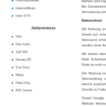
Performanceindex
Marken sind Eig
Bei Domainstrei
Indexzertifikate
Vermeidung unnöt
Index ETFs
Datenschutz
Aktienindizes
Die Nutzung un
Soweit auf uns
DAX
Adressen) erhob
Dow Jones
werden ohne Ihr
S&P 500
Wir weisen dara
Mail) Sicherhei
Nasdaq 100
Dritte ist nicht m
Euro Stoxx
Der Nutzung von
Nikkei
Übersendung vo
Hang Seng
hiermit ausdrüc
Schritte im Fal
BSE Sensex
Soweit Google 
Website Werbung