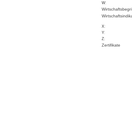
W:
Wirtschaftsbegri
Wirtschaftsindik
X:
Y:
Z:
Zertifikate
Charttechnik
Controlling
Verrechnungspreise
Anleiheninfos
Derivate