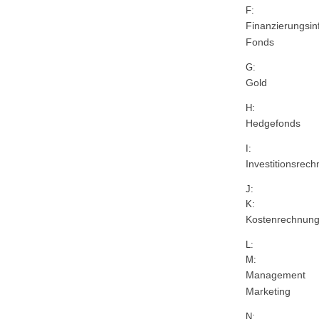
F:
Finanzierungsin
Fonds
G:
Gold
H:
Hedgefonds
I:
Investitionsrec
J:
K:
Kostenrechnun
L:
M:
Management
Marketing
N: