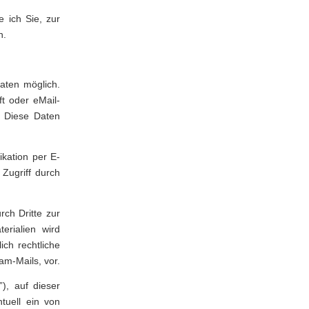
e ich Sie, zur
n.
aten möglich.
t oder eMail-
s. Diese Daten
kation per E-
Zugriff durch
ch Dritte zur
erialien wird
ich rechtliche
am-Mails, vor.
), auf dieser
tuell ein von