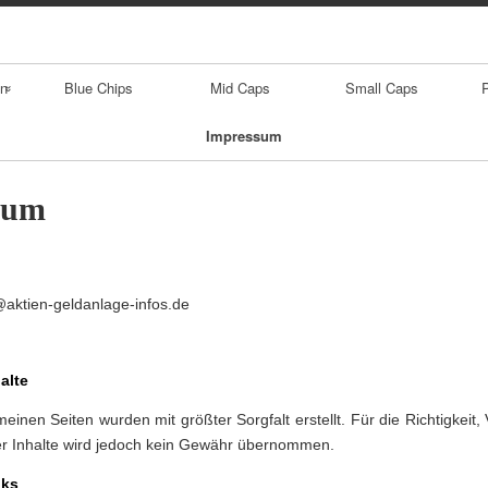
Skip
to
content
en
Blue Chips
Mid Caps
Small Caps
Impressum
sum
@aktien-geldanlage-infos.de
alte
ien
meinen Seiten wurden mit größter Sorgfalt erstellt. Für die Richtigkeit, 
der Inhalte wird jedoch kein Gewähr übernommen.
nks