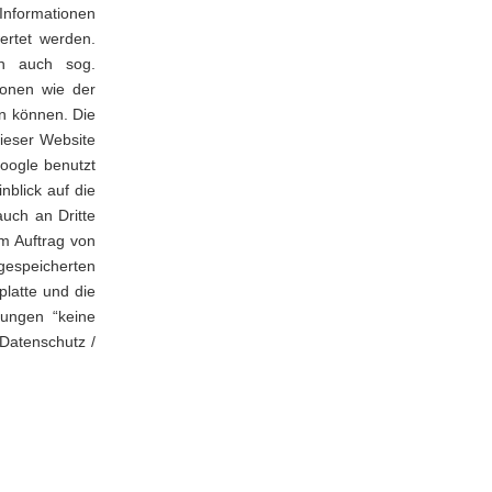
Informationen
ertet werden.
n auch sog.
ionen wie der
n können. Die
ieser Website
oogle benutzt
nblick auf die
uch an Dritte
im Auftrag von
gespeicherten
latte und die
lungen “keine
 Datenschutz /