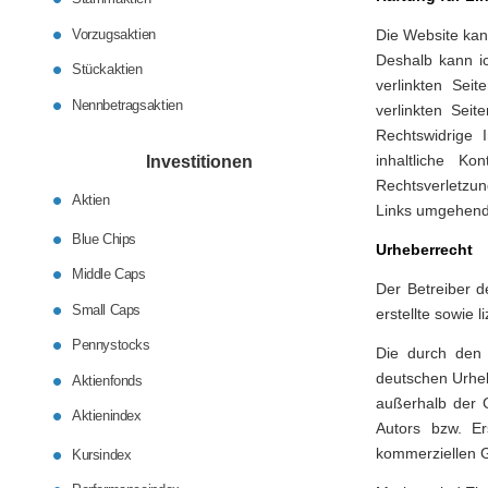
Vorzugsaktien
Die Website kan
Deshalb kann i
Stückaktien
verlinkten Seit
Nennbetragsaktien
verlinkten Sei
Rechtswidrige 
inhaltliche Ko
Investitionen
Rechtsverletzun
Aktien
Links umgehend
Blue Chips
Urheberrecht
Middle Caps
Der Betreiber d
Small Caps
erstellte sowie 
Pennystocks
Die durch den 
deutschen Urheb
Aktienfonds
außerhalb der G
Aktienindex
Autors bzw. Er
kommerziellen G
Kursindex