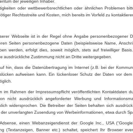
entum der jeweiligen Inhaber.
tigkeiten oder wettbewerbsrechtlichen oder ähnlichen Problemen bitt
iger Rechtsstreite und Kosten, mich bereits im Vorfeld zu kontaktiere
serer Webseite ist in der Regel ohne Angabe personenbezogener D
eren Seiten personenbezogene Daten (beispielsweise Name, Anschrif
en werden, erfolgt dies, soweit möglich, stets auf freiwilliger Basi
e ausdrückliche Zustimmung nicht an Dritte weitergegeben.
uf hin, dass die Datenübertragung im Internet (z.B. bei der Kommuni
tslücken aufweisen kann. Ein lückenloser Schutz der Daten vor dem 
öglich.
 im Rahmen der Impressumspflicht veröffentlichten Kontaktdaten dur
n nicht ausdrücklich angeforderter Werbung und Informationsmat
klich widersprochen. Die Betreiber der Seiten behalten sich ausdrückl
le der unverlangten Zusendung von Werbeinformationen, etwa durch Sp
Adsense, einen Webanzeigendienst der Google Inc., USA (“Google”
 (Textanzeigen, Banner etc.) schaltet, speichert Ihr Browser even