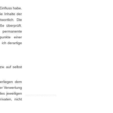
Nikkei 225
Einfluss habe.
e Inhalte der
Hang Seng Index
twortlich. Die
ße überprüft.
BSE Sensex
ne permanente
Index
spunkte einer
ich derartige
zw. auf selbst
terliegen dem
der Verwertung
es jeweiligen
ivaten, nicht