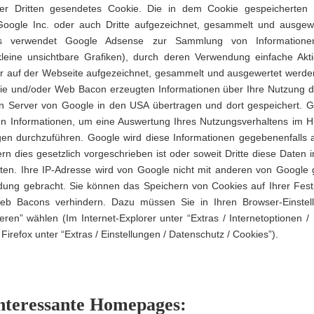
er Dritten gesendetes Cookie. Die in dem Cookie gespeicherten 
oogle Inc. oder auch Dritte aufgezeichnet, gesammelt und ausgew
us verwendet Google Adsense zur Sammlung von Informatione
leine unsichtbare Grafiken), durch deren Verwendung einfache Akt
r auf der Webseite aufgezeichnet, gesammelt und ausgewertet werde
ie und/oder Web Bacon erzeugten Informationen über Ihre Nutzung d
n Server von Google in den USA übertragen und dort gespeichert. G
en Informationen, um eine Auswertung Ihres Nutzungsverhaltens im Hi
n durchzuführen. Google wird diese Informationen gegebenenfalls a
ern dies gesetzlich vorgeschrieben ist oder soweit Dritte diese Daten 
ten. Ihre IP-Adresse wird von Google nicht mit anderen von Google 
dung gebracht. Sie können das Speichern von Cookies auf Ihrer Festp
b Bacons verhindern. Dazu müssen Sie in Ihren Browser-Einstel
eren” wählen (Im Internet-Explorer unter “Extras / Internetoptionen /
i Firefox unter “Extras / Einstellungen / Datenschutz / Cookies”).
interessante Homepages: