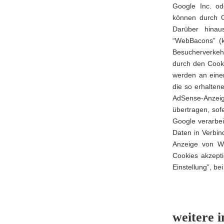
Google Inc. od
können durch G
Darüber hina
“WebBacons” (k
Besucherverkeh
durch den Cook
werden an eine
die so erhalten
AdSense-Anzeige
übertragen, sof
Google verarbei
Daten in Verbin
Anzeige von We
Cookies akzepti
Einstellung”, be
weitere 