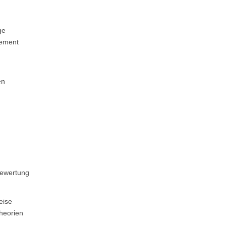
ge
ement
en
ewertung
eise
heorien