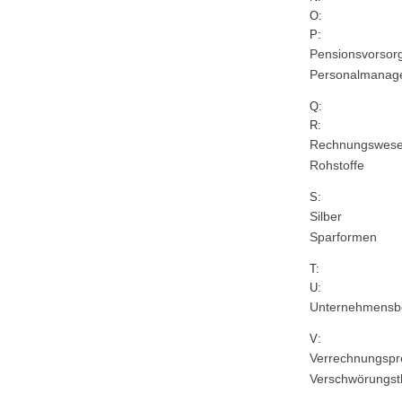
O:
P:
Pensionsvorsor
Personalmanag
Q:
R:
Rechnungswes
Rohstoffe
S:
Silber
Sparformen
T:
U:
Unternehmensb
V:
Verrechnungspr
Verschwörungst