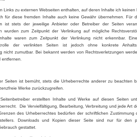
n Links zu externen Webseiten enthalten, auf deren Inhalte ich keinen 
ch für diese fremden Inhalte auch keine Gewähr übernehmen. Für di
en ist stets der jeweilige Anbieter oder Betreiber der Seiten veran
ten wurden zum Zeitpunkt der Verlinkung auf mögliche Rechtsverstö
Inhalte waren zum Zeitpunkt der Verlinkung nicht erkennbar. Ei
ntrolle der verlinkten Seiten ist jedoch ohne konkrete Anhalt
g nicht zumutbar. Bei bekannt werden von Rechtsverletzungen werde 
 entfernen.
er Seiten ist bemüht, stets die Urheberrechte anderer zu beachten b
lizenzfreie Werke zurückzugreifen.
Seitenbetreiber erstellten Inhalte und Werke auf diesen Seiten un
errecht. Die Vervielfältigung, Bearbeitung, Verbreitung und jede Art 
renzen des Urheberrechtes bedürfen der schriftlichen Zustimmung d
stellers. Downloads und Kopien dieser Seite sind nur für den pr
ebrauch gestattet.