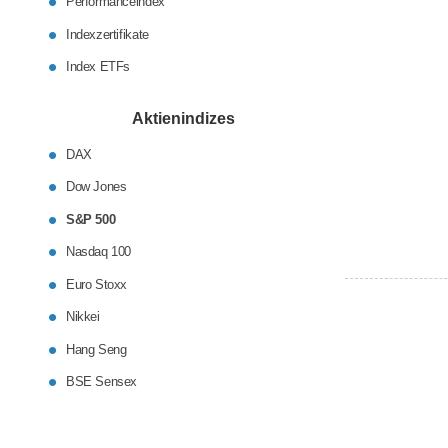
Performanceindex
Indexzertifikate
Index ETFs
Aktienindizes
DAX
Dow Jones
S&P 500
Nasdaq 100
Euro Stoxx
Nikkei
Hang Seng
BSE Sensex