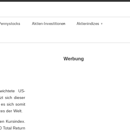
Pennystocks
Aktien-Investitionen
Aktienindizes
Aktienfonds
Kursindex
Aktienindex
Performanceindex
Werbung
Indexzertifikate
DAX
Index ETFs
Dow Jones
wichtete US-
S&P 500
zt sich dieser
es sich somit
Nasdaq 100
zes der Welt.
Euro Stoxx 50
en Kursindex.
 Total Return