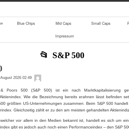
Skip
Skip
Skip
Skip
Skip
Skip
Skip
Skip
to
to
to
to
to
to
to
to
content
NAV_MENU-
NAV_MENU-
NAV_MENU-
MSCHANDL
TEXT-
TEXT-
TEXT-
2
3
4
5
3
4
en
Blue Chips
Mid Caps
Small Caps
Impressum
S&P 500
0
admin
 August 2026 02:49
& Poors 500 (S&P 500) ist ein nach Marktkapitalisierung ge
Aktienindex. Wie die Bezeichnung bereits erahnen lässt befinden set
500 größten US-Unternehmungen zusammen. Beim S&P 500 handelt 
ien
index. Gleichzeitig zählt er zu den am meisten gehandelten Aktienindi
elcher vor allem in den Medien bekannt ist, handelt es sich um ein
ndex gibt es jedoch auch noch einen Performanceindex – den S&P 500