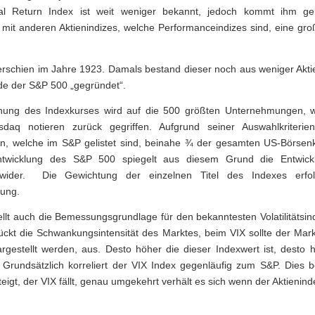
al Return Index ist weit weniger bekannt, jedoch kommt ihm ge
t mit anderen Aktienindizes, welche Performanceindizes sind, eine g
rschien im Jahre 1923. Damals bestand dieser noch aus weniger Aktien
de der S&P 500 „gegründet“.
nung des Indexkurses wird auf die 500 größten Unternehmungen, 
aq notieren zurück gegriffen. Aufgrund seiner Auswahlkriterie
, welche im S&P gelistet sind, beinahe ¾ der gesamten US-Börsenka
ntwicklung des S&P 500 spiegelt aus diesem Grund die Entwic
 wider. Die Gewichtung der einzelnen Titel des Indexes erfo
rung.
llt auch die Bemessungsgrundlage für den bekanntesten Volatilitätsin
 drückt die Schwankungsintensität des Marktes, beim VIX sollte der Ma
gestellt werden, aus. Desto höher die dieser Indexwert ist, desto h
rundsätzlich korreliert der VIX Index gegenläufig zum S&P. Dies b
igt, der VIX fällt, genau umgekehrt verhält es sich wenn der Aktieninde