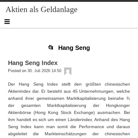
Skip
Skip
Skip
Skip
Skip
Skip
Skip
Skip
Aktien als Geldanlage
to
to
to
to
to
to
to
to
content
NAV_MENU-
NAV_MENU-
NAV_MENU-
MSCHANDL
TEXT-
TEXT-
TEXT-
2
3
4
5
3
4
Hang Seng
Hang Seng Index
admin
Posted on
30. Juli 2026 14:50
Der Hang Seng Index stellt den größten chinesischen
Aktienindex dar. Er besteht aus 45 Unternehmungen, welche
anhand ihrer gemeinsamen Marktkapitalisierung beinahe ¾
der gesamten Marktkapitalisierung der Hongkonger
Aktienbörse (Hong Kong Stock Exchange) ausmachen. Bei
ihm handelt es sich um einen Länderindex. Anhand des Hang
Seng Index kann man somit die Performance und daraus
abgeleitet die Markteinschätzungen der chinesischen