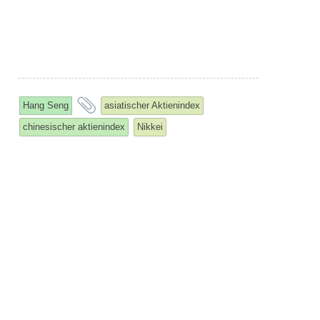
and
Hang Seng
asiatischer Aktienindex
tagged
chinesischer aktienindex
Nikkei