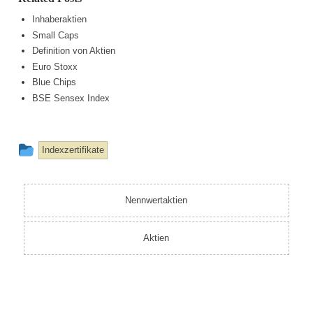
Inhaberaktien
Small Caps
Definition von Aktien
Euro Stoxx
Blue Chips
BSE Sensex Index
This
Indexzertifikate
entry
was
Nennwertaktien
posted
in
Aktien