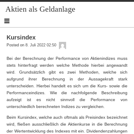
Skip
Skip
Skip
Skip
Skip
Skip
Skip
Skip
Aktien als Geldanlage
to
to
to
to
to
to
to
to
content
NAV_MENU-
NAV_MENU-
NAV_MENU-
MSCHANDL
TEXT-
TEXT-
TEXT-
2
3
4
5
3
4
Kursindex
admin
Posted on
8. Juli 2022 02:50
Bei der Berechnung der Performance von Aktienindizes muss
stets hinterfragt werden welche Methode hierbei angewandt
wird. Grundsätzlich gibt es zwei Methoden, welche sich
aufgrund ihrer Berechnung in der Aussagekraft stark
unterscheiden. Hierbei handelt es sich um die Kurs- sowie die
Performanceindizes. Wie die nachfolgende Beschreibung
aufzeigt ist es nicht sinnvoll die Performance von
unterschiedlich berechneten Indizes zu vergleichen.
Beim Kursindex, welche auch oftmals als Preisindex bezeichnet
wird, fließen ausschließlich die Aktienkurse in die Berechnung
der Wertentwicklung des Indexes mit ein. Dividendenzahlungen