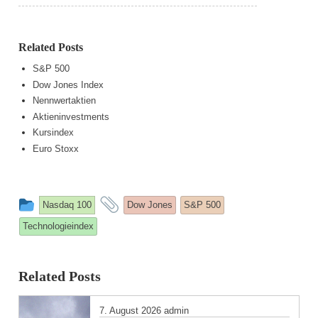
Related Posts
S&P 500
Dow Jones Index
Nennwertaktien
Aktieninvestments
Kursindex
Euro Stoxx
This
and
Nasdaq 100
Dow Jones
S&P 500
entry
tagged
Technologieindex
was
posted
Related Posts
in
7. August 2026
admin