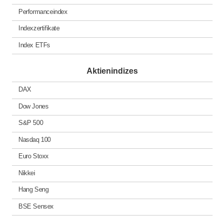
Performanceindex
Indexzertifikate
Index ETFs
Aktienindizes
DAX
Dow Jones
S&P 500
Nasdaq 100
Euro Stoxx
Nikkei
Hang Seng
BSE Sensex