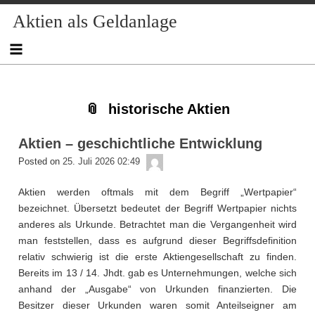
Skip
Skip
Skip
Skip
Skip
Skip
Skip
Skip
Aktien als Geldanlage
to
to
to
to
to
to
to
to
content
NAV_MENU-
NAV_MENU-
NAV_MENU-
MSCHANDL
TEXT-
TEXT-
TEXT-
2
3
4
5
3
4
historische Aktien
Aktien – geschichtliche Entwicklung
admin
Posted on
25. Juli 2026 02:49
Aktien werden oftmals mit dem Begriff „Wertpapier“
bezeichnet. Übersetzt bedeutet der Begriff Wertpapier nichts
anderes als Urkunde. Betrachtet man die Vergangenheit wird
man feststellen, dass es aufgrund dieser Begriffsdefinition
relativ schwierig ist die erste Aktiengesellschaft zu finden.
Bereits im 13 / 14. Jhdt. gab es Unternehmungen, welche sich
anhand der „Ausgabe“ von Urkunden finanzierten. Die
Besitzer dieser Urkunden waren somit Anteilseigner am