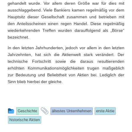
gehandelt wurde. Vor allem deren Größe war für dies mit
ausschlaggebend. Viele Bankiers kamen regelmäßig vor dem
Hauptsitz dieser Gesellschaft zusammen und betrieben mit
den Anteilsscheinen einen regen Handel. Diese regelmäßig
wiederkehrenden Treffen wurden darauffolgend als „Börse“
bezeichnet.
In den letzten Jahrhunderten, jedoch vor allem in den letzten
Jahrzehnten, hat sich die Aktienwelt stark verändert. Der
technische Fortschritt sowie die daraus resultierenden
erhöhten Kommunikationsmöglichkeiten trugen maßgeblich
zur Bedeutung und Beliebtheit von Aktien bei. Lediglich der
Sinn blieb hierbei der gleiche.
This
and
Geschichte
ältestes Unternhehmen
erste Aktie
entry
tagged
historische Aktien
was