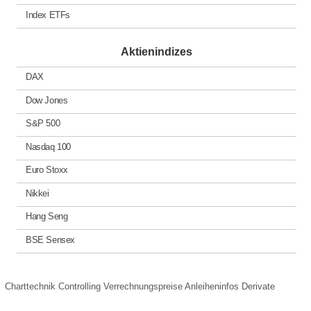
Index ETFs
Aktienindizes
DAX
Dow Jones
S&P 500
Nasdaq 100
Euro Stoxx
Nikkei
Hang Seng
BSE Sensex
Charttechnik
Controlling
Verrechnungspreise
Anleiheninfos
Derivate