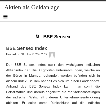
Skip
Skip
Skip
Skip
Skip
Skip
Skip
Skip
Aktien als Geldanlage
to
to
to
to
to
to
to
to
content
NAV_MENU-
NAV_MENU-
NAV_MENU-
MSCHANDL
TEXT-
TEXT-
TEXT-
2
3
4
5
3
4
BSE Sensex
BSE Sensex Index
admin
Posted on
31. Juli 2026 02:49
Der BSE Sensex Index stellt den wichtigsten indischen
Aktienindex dar. Die 30 größten Unternehmungen, welche an
der Börse in Mumbai gehandelt werden befinden sich in
diesem Index. Bei ihm handelt es sich um einen Länderindex.
Anhand des BSE Sensex Index kann man somit die
Performance und daraus abgeleitet die Markteinschätzungen
der indischen Wirtschaft / deren Unternehmensentwicklung
ableiten. Er sollte somit Rückschluss auf die indische