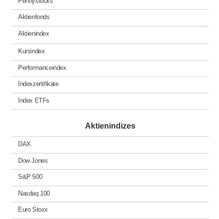
Pennystocks
Aktienfonds
Aktienindex
Kursindex
Performanceindex
Indexzertifikate
Index ETFs
Aktienindizes
DAX
Dow Jones
S&P 500
Nasdaq 100
Euro Stoxx