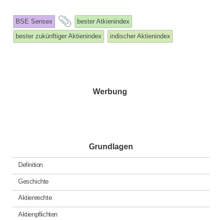
and
BSE Sensex
bester Atkienindex
tagged
bester zukünftiger Aktienindex
indischer Aktienindex
Werbung
Grundlagen
Definition
Geschichte
Aktienrechte
Aktienpflichten