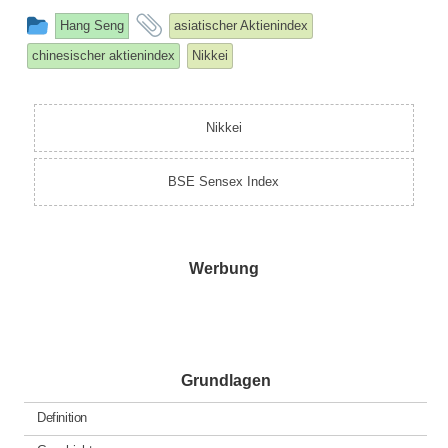
This
and
Hang Seng
asiatischer Aktienindex
entry
tagged
chinesischer aktienindex
Nikkei
was
posted
in
Nikkei
BSE Sensex Index
Werbung
Grundlagen
Definition